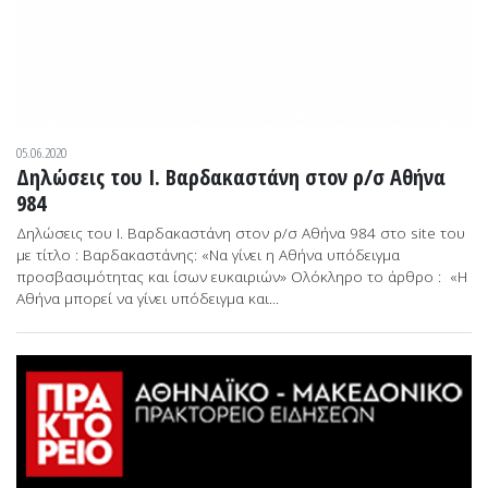
05.06.2020
Δηλώσεις του Ι. Βαρδακαστάνη στον ρ/σ Αθήνα
984
Δηλώσεις του Ι. Βαρδακαστάνη στον ρ/σ Αθήνα 984 στο site του
με τίτλο : Βαρδακαστάνης: «Να γίνει η Αθήνα υπόδειγμα
προσβασιμότητας και ίσων ευκαιριών» Ολόκληρο το άρθρο : «Η
Αθήνα μπορεί να γίνει υπόδειγμα και...