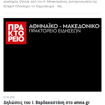
αναπηρία, ζήτησε από τον Κ. Μπακογιάννη, αντιπροσωπεία της
ΕΣΑμεΑ Ολόκληρο το δημοσίευμα : Να...
01.06.2020
Δηλώσεις του Ι. Βαρδακαστάνη στο amna.gr