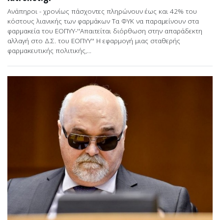
Ανάπηροι - χρονίως πάσχοντες πληρώνουν έως και 42% του
κόστους λιανικής των φαρμάκων Τα ΦΥΚ να παραμείνουν στα
φαρμακεία του ΕΟΠΥΥ-''Απαιτείται διόρθωση στην απαράδεκτη
αλλαγή στο Δ.Σ. του ΕΟΠΥΥ'' Η εφαρμογή μιας σταθερής
φαρμακευτικής πολιτικής,...