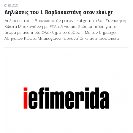
01.06.2020
Δηλώσεις του Ι. Βαρδακαστάνη στον skai.gr
Δηλώσεις του Ι. Βαρδακαστάνη στον skai.gr με τίτλο : Συνάντηση
Κώστα Μπακογιάννη με ΕΣΑμεΑ για μια βιώσιμη πόλη για τα
άτομα με αναπηρία Ολόκληρο το άρθρο : Με τον δήμαρχο
Αθηναίων Κώστα Μπακογιάννη συναντήθηκε αντιπροσωπεία...