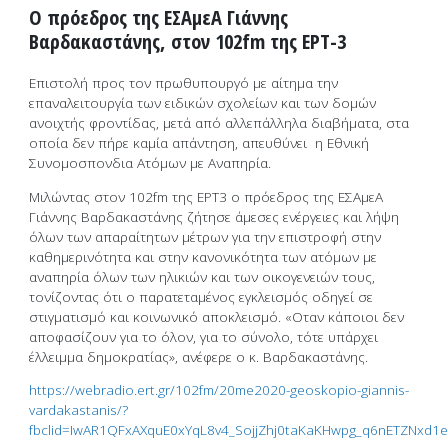
O πρόεδρος της ΕΣΑμεΑ Γιάννης
Βαρδακαστάνης, στον 102fm της ΕΡΤ-3
Επιστολή προς τον πρωθυπουργό με αίτημα την
επαναλειτουργία των ειδικών σχολείων και των δομών
ανοιχτής φροντίδας, μετά από αλλεπάλληλα διαβήματα, στα
οποία δεν πήρε καμία απάντηση, απευθύνει η Εθνική
Συνομοσπονδια Ατόμων με Αναπηρία.
Μιλώντας στον 102fm της ΕΡΤ3 ο πρόεδρος της ΕΣΑμεΑ
Γιάννης Βαρδακαστάνης ζήτησε άμεσες ενέργειες και λήψη
όλων των απαραίτητων μέτρων για την επιστροφή στην
καθημερινότητα και στην κανονικότητα των ατόμων με
αναπηρία όλων των ηλικιών και των οικογενειών τους,
τονίζοντας ότι ο παρατεταμένος εγκλεισμός οδηγεί σε
στιγματισμό και κοινωνικό αποκλεισμό. «Oταν κάποιοι δεν
αποφασίζουν για το όλον, για το σύνολο, τότε υπάρχει
έλλειμμα δημοκρατίας», ανέφερε ο κ. Βαρδακαστάνης.
https://webradio.ert.gr/102fm/20me2020-geoskopio-giannis-
vardakastanis/?
fbclid=IwAR1QFxAXquE0xYqL8v4_SojjZhj0taKaKHwpg_q6nETZNxd1e