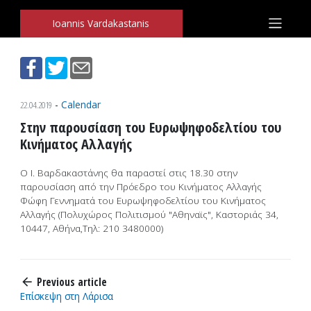
Ioannis Vardakastanis
Skip to content
Ioannis Vardakastanis
22.04.2019
-
Calendar
Στην παρουσίαση του Ευρωψηφοδελτίου του
Κινήματος Αλλαγής
Ο Ι. Βαρδακαστάνης θα παραστεί στις 18.30 στην
παρουσίαση από την Πρόεδρο του Κινήματος Αλλαγής
Φώφη Γεννηματά του Ευρωψηφοδελτίου του Κινήματος
Αλλαγής (Πολυχώρος Πολιτισμού "Αθηναϊς", Καστοριάς 34,
10447, Αθήνα,Τηλ: 210 3480000)
Previous article
arrow_back
Επίσκεψη στη Λάρισα