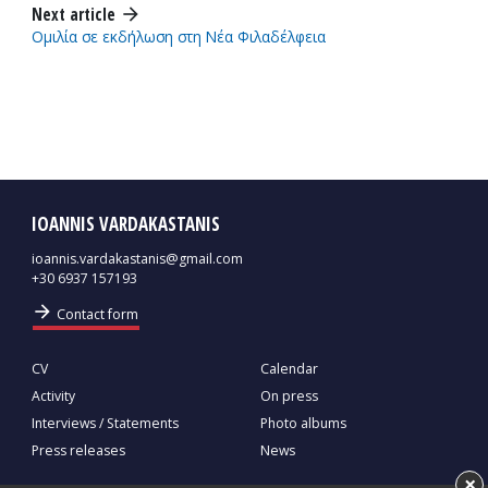
Next article
arrow_forward
Ομιλία σε εκδήλωση στη Νέα Φιλαδέλφεια
IOANNIS VARDAKASTANIS
ioannis.vardakastanis@gmail.com
+30 6937 157193
arrow_forward
Contact form
CV
Calendar
Activity
On press
Interviews / Statements
Photo albums
Press releases
News
×