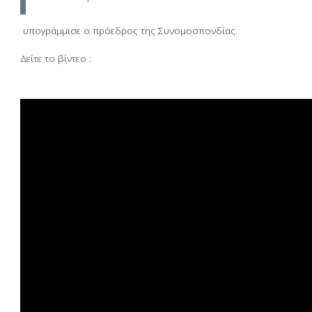
υπογράμμισε ο πρόεδρος της Συνομοσπονδίας.
Δείτε το βίντεο :