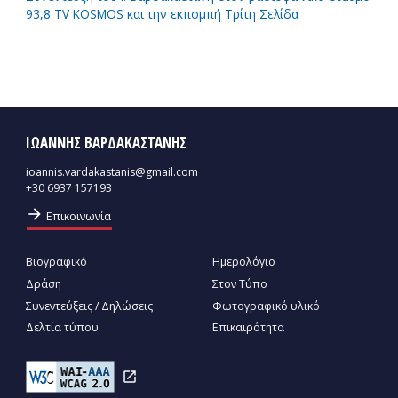
93,8 TV KOSMOS και την εκπομπή Τρίτη Σελίδα
ΙΩΑΝΝΗΣ ΒΑΡΔΑΚΑΣΤΑΝΗΣ
ioannis.vardakastanis@gmail.com
+30 6937 157193
arrow_forward
Επικοινωνία
Βιογραφικό
Ημερολόγιο
Δράση
Στον Τύπο
Συνεντεύξεις / Δηλώσεις
Φωτογραφικό υλικό
Δελτία τύπου
Επικαιρότητα