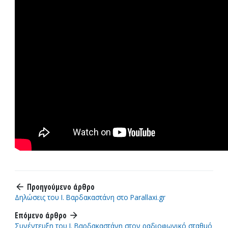
Προηγούμενο άρθρο
arrow_back
Δηλώσεις του Ι. Βαρδακαστάνη στο Parallaxi.gr
Επόμενο άρθρο
arrow_forward
Συνέντευξη του Ι. Βαρδακαστάνη στον ραδιοφωνικό σταθμό