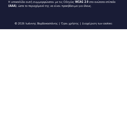
Η ιστοσελίδα αυτή συμμορφώνεται με τις Οδηγίες
WCAG 2.0
στο ανώτατο επίπεδο
(ΑΑΑ)
, ώστε το περιεχόμενό της να είναι προσβάσιμο για όλους.
© 2026 Ιωάννης Βαρδακαστάνης |
Όροι χρήσης
|
Διαχείριση των cookies