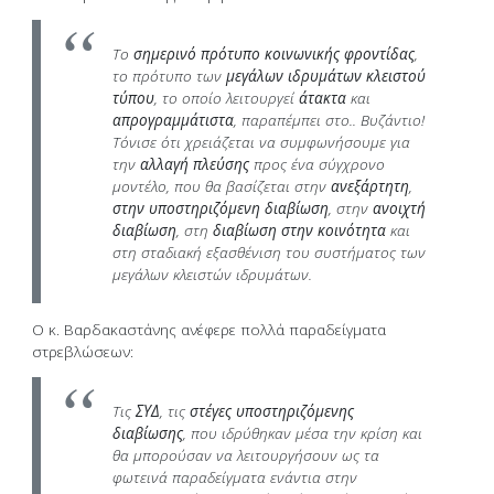
Το
σημερινό
πρότυπο κοινωνικής φροντίδας
,
το πρότυπο των
μεγάλων ιδρυμάτων κλειστού
τύπου
, το οποίο λειτουργεί
άτακτα
και
απρογραμμάτιστα
, παραπέμπει στο.. Βυζάντιο!
Τόνισε ότι χρειάζεται να συμφωνήσουμε για
την
αλλαγή πλεύσης
προς ένα σύγχρονο
μοντέλο, που θα βασίζεται στην
ανεξάρτητη
,
στην υποστηριζόμενη διαβίωση
, στην
ανοιχτή
διαβίωση
, στη
διαβίωση στην κοινότητα
και
στη σταδιακή εξασθένιση του συστήματος των
μεγάλων κλειστών ιδρυμάτων.
Ο κ. Βαρδακαστάνης ανέφερε πολλά παραδείγματα
στρεβλώσεων:
Τις
ΣΥΔ
, τις
στέγες υποστηριζόμενης
διαβίωσης
, που ιδρύθηκαν μέσα την κρίση και
θα μπορούσαν να λειτουργήσουν ως τα
φωτεινά παραδείγματα ενάντια στην