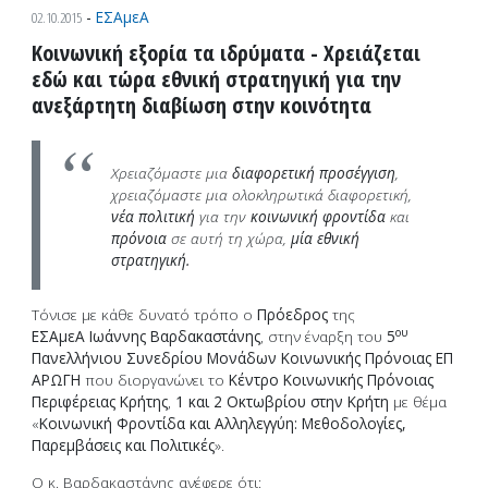
02.10.2015
-
ΕΣΑμεΑ
Κοινωνική εξορία τα ιδρύματα - Χρειάζεται
εδώ και τώρα εθνική στρατηγική για την
ανεξάρτητη διαβίωση στην κοινότητα
Χρειαζόμαστε μια
διαφορετική προσέγγιση
,
χρειαζόμαστε μια ολοκληρωτικά διαφορετική,
νέα πολιτική
για την
κοινωνική φροντίδα
και
πρόνοια
σε αυτή τη χώρα,
μία εθνική
στρατηγική.
Τόνισε με κάθε δυνατό τρόπο ο
Πρόεδρος
της
ου
ΕΣΑμεΑ
Ιωάννης Βαρδακαστάνης
, στην έναρξη του
5
Πανελλήνιου Συνεδρίου Μονάδων Κοινωνικής Πρόνοιας ΕΠ
ΑΡΩΓΗ
που διοργανώνει το
Κέντρο Κοινωνικής Πρόνοιας
Περιφέρειας Κρήτης
,
1 και 2 Οκτωβρίου στην Κρήτη
με θέμα
«
Κοινωνική Φροντίδα και Αλληλεγγύη: Μεθοδολογίες,
Παρεμβάσεις και Πολιτικές
».
Ο κ. Βαρδακαστάνης ανέφερε ότι: