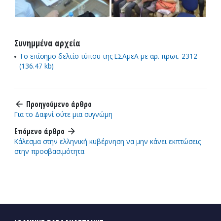
Συνημμένα αρχεία
Το επίσημο δελτίο τύπου της ΕΣΑμεΑ με αρ. πρωτ. 2312
(136.47 kb)
Προηγούμενο άρθρο
arrow_back
Για το Δαφνί ούτε μια συγνώμη
Επόμενο άρθρο
arrow_forward
Κάλεσμα στην ελληνική κυβέρνηση να μην κάνει εκπτώσεις
στην προσβασιμότητα