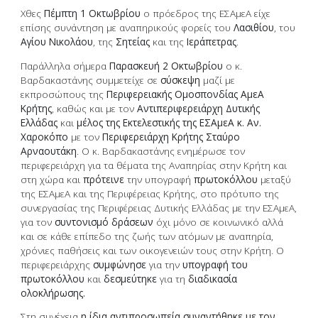
Χθες
Πέμπτη 1 Οκτωβρίου
ο πρόεδρος της ΕΣΑμεΑ είχε
επίσης συνάντηση με αναπηρικούς φορείς του
Λασιθίου
, του
Αγίου Νικολάου
, της
Σητείας
και της
Ιεράπετρας
.
Παράλληλα σήμερα
Παρασκευή 2 Οκτωβρίου
ο κ.
Βαρδακαστάνης συμμετείχε σε
σύσκεψη
μαζί με
εκπροσώπους της
Περιφερειακής Ομοσπονδίας ΑμεΑ
Κρήτης
, καθώς και με τον
Α
ντιπεριφερειάρχη
Δυτικής
Ελλάδας
και
μέλος της Εκτελεστικής της ΕΣΑμεΑ κ. Αν.
Χαροκόπο
με τον
Π
εριφερειάρχη Κρήτης Σταύρο
Αρναουτάκη
. Ο κ. Βαρδακαστάνης ενημέρωσε τον
περιφερειάρχη για τα θέματα της Αναπηρίας στην Κρήτη και
στη χώρα και
πρότεινε
την υπογραφή
πρωτοκόλλου
μεταξύ
της ΕΣΑμεΑ και της Περιφέρειας Κρήτης, στο πρότυπο της
συνεργασίας της Περιφέρειας Δυτικής Ελλάδας με την ΕΣΑμεΑ,
για τον
συντονισμό δράσεων
όχι μόνο σε κοινωνικό αλλά
και σε κάθε επίπεδο της ζωής των ατόμων με αναπηρία,
χρόνιες παθήσεις και των οικογενειών τους στην Κρήτη. Ο
περιφερειάρχης
συμφώνησε
για την
υπογραφή του
πρωτοκόλλου
και
δεσμεύτηκε
για τη
διαδικασία
ολοκλήρωσης.
Στη συνέχεια
η ίδια αντιπροσωπεία συναντήθηκε με τον