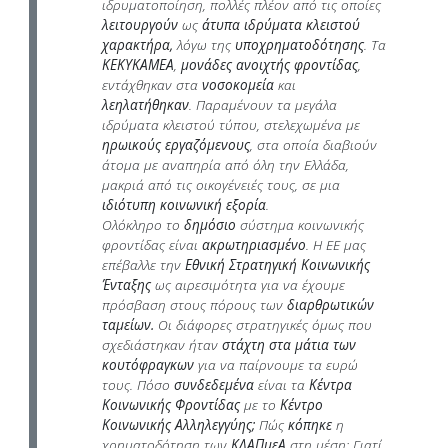
ιδρυματοποίηση, πολλές πλέον από τις οποίες
λειτουργούν
ως
άτυπα ιδρύματα κλειστού
χαρακτήρα,
λόγω της
υποχρηματοδότησης
. Τα
ΚΕΚΥΚΑΜΕΑ
,
μονάδες ανοιχτής φροντίδας
,
εντάχθηκαν στα
νοσοκομεία
και
λεηλατήθηκαν
. Παραμένουν τα μεγάλα
ιδρύματα κλειστού τύπου, στελεχωμένα με
ηρωικούς εργαζόμενους
, στα οποία διαβιούν
άτομα με αναπηρία από όλη την Ελλάδα,
μακριά από τις οικογένειές τους, σε μια
ιδιότυπη κοινωνική εξορία
.
Ολόκληρο το
δημόσιο
σύστημα κοινωνικής
φροντίδας είναι
ακρωτηριασμένο
. Η ΕΕ μας
επέβαλλε την
Εθνική Στρατηγική Κοινωνικής
Ένταξης
ως αιρεσιμότητα για να έχουμε
πρόσβαση στους πόρους των
διαρθρωτικών
ταμείων.
Οι διάφορες στρατηγικές όμως που
σχεδιάστηκαν ήταν
στάχτη στα μάτια των
κουτόφραγκων
για να παίρνουμε τα ευρώ
τους. Πόσο
συνδεδεμένα
είναι τα
Κέντρα
Κοινωνικής Φροντίδας
με το
Κέντρο
Κοινωνικής Αλληλεγγύης;
Πώς
κόπηκε
η
χρηματοδότηση των
ΚΔΑΠμεΑ
στη μέση; Γιατί