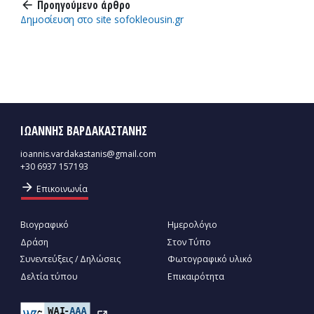
Προηγούμενο άρθρο
arrow_back
Δημοσίευση στο site sofokleousin.gr
ΙΩΑΝΝΗΣ ΒΑΡΔΑΚΑΣΤΑΝΗΣ
ioannis.vardakastanis@gmail.com
+30 6937 157193
arrow_forward
Επικοινωνία
Βιογραφικό
Ημερολόγιο
Δράση
Στον Τύπο
Συνεντεύξεις / Δηλώσεις
Φωτογραφικό υλικό
Δελτία τύπου
Επικαιρότητα