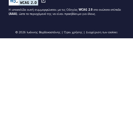
Η ιστοσελίδα αυτή συμμορφώνεται με τις Οδηγίες
WCAG 2.0
στο ανώτατο επίπεδο
(ΑΑΑ)
, ώστε το περιεχόμενό της να είναι προσβάσιμο για όλους.
© 2026 Ιωάννης Βαρδακαστάνης |
Όροι χρήσης
|
Διαχείριση των cookies