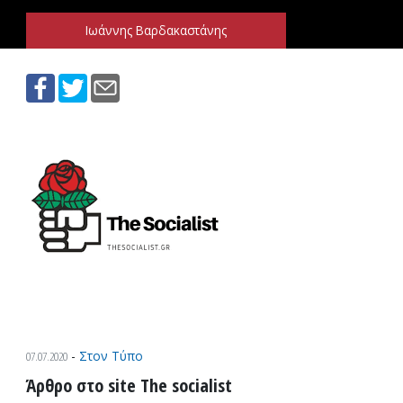
Ιωάννης Βαρδακαστάνης
Παράκαμψη προς το περιεχόμενο
Ιωάννης Βαρδακαστάνης
07.07.2020
-
Στον Τύπο
Άρθρο στο site The socialist