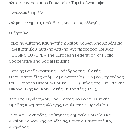
αξιοποιώντας και το Ευρωπαϊκό Ταμείο Ανάκαμψης.
Εισαγωγική Ομιλία:
Φώφη Γεννηματά, Πρόεδρος Κινήματος Αλλαγής
Συζητούν:
Γαβριήλ Αμίτσης, Καθηγητής Δικαίου Κοινωνικής Ασφάλειας
Πανεπιστημίου Δυτικής Αττικής, Αντιπρόεδρος Έρευνας
HOUSING EUROPE – The European Federation of Public
Cooperative and Social Housing
Ιωάννης Βαρδακαστάνης, Πρόεδρος της Εθνικής
Συνομοσπονδίας Ατόμων με Αναπηρία (Ε.Σ.Α.μεΑ.), πρόεδρος
του European Disability Forum – (EDF), μέλος της Ευρωπαϊκής
Οικονομικής και Κοινωνικής Επιτροπής (EESC),
Βασίλης Κεγκέρογλου, Γραμματέας Κοινοβουλευτικής
Ομάδας Κινήματος Αλλαγής, Βουλευτής Ν.Ηρακλείου
Ξενοφών Κοντιάδης, Καθηγητής Δημοσίου Δικαίου και
Δικαίου Κοινωνικής Ασφάλειας, Πάντειο Πανεπιστήμιο,
Δικηγόρος