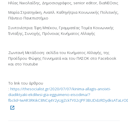
Ηλίας Νικολαίδης, Δημοσιογράφος, senior editor, διαΝΕΟσις
Μαρία Στρατηγάκη, Αναπλ. Καθηγήτρια Κοινωνικής Πολιτικής,
Πάντειο Πανεπιστήμιο
Συντονίστρια: Έφη Μπέκου, Γραμματέας Τομέα Κοινωνικής
Ένταξης, Συνοχής, Πρόνοιας Κινήματος Αλλαγής
Ζωντανή Μετάδοση: σελίδα του Κινήματος Αλλαγής, της
Προέδρου Φώφης Γεννηματά και του ΠΑΣΟΚ στο Facebook
και στο Youtube
Το link του άρθρου
:
https://thesocialist.gr/2020/07/07/kinima-allagis-anoixti-
diadiktyaki-ekdilwsi-gia-egguimeno-eisodima/?
fbclid=IwAR3RKikC8NCq4Y2yUgZckTY02cJPF3BUDdzRDydksATaLr