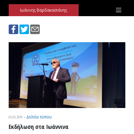
Ιωάννης Βαρδακαστάνης
Παράκαμψη προς το περιεχόμενο
Ιωάννης Βαρδακαστάνης
03.05.2019
-
Δελτία τύπου
Εκδήλωση στα Ιωάννινα