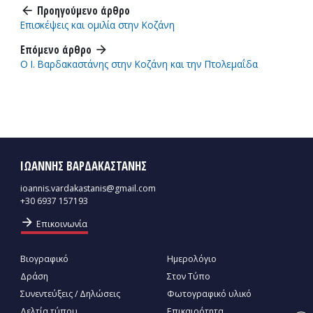
Προηγούμενο άρθρο
arrow_back
Επισκέψεις και ομιλία στην Κοζάνη
Επόμενο άρθρο
arrow_forward
Ο Ι. Βαρδακαστάνης στην Κοζάνη και την Πτολεμαΐδα
ΙΩΑΝΝΗΣ ΒΑΡΔΑΚΑΣΤΑΝΗΣ
ioannis.vardakastanis@gmail.com
+30 6937 157193
arrow_forward
Επικοινωνία
Βιογραφικό
Ημερολόγιο
Δράση
Στον Τύπο
Συνεντεύξεις / Δηλώσεις
Φωτογραφικό υλικό
Δελτία τύπου
Επικαιρότητα