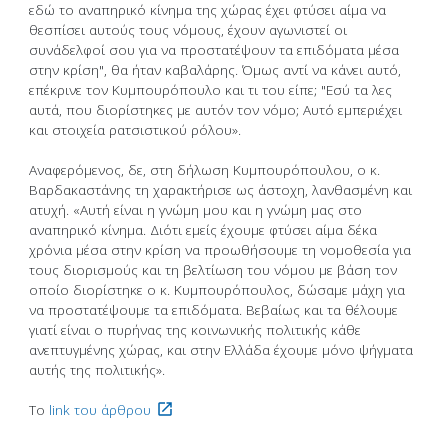
εδώ το αναπηρικό κίνημα της χώρας έχει φτύσει αίμα να
θεσπίσει αυτούς τους νόμους, έχουν αγωνιστεί οι
συνάδελφοί σου για να προστατέψουν τα επιδόματα μέσα
στην κρίση", θα ήταν καβαλάρης. Όμως αντί να κάνει αυτό,
επέκρινε τον Κυμπουρόπουλο και τι του είπε; "Εσύ τα λες
αυτά, που διορίστηκες με αυτόν τον νόμο; Αυτό εμπεριέχει
και στοιχεία ρατσιστικού ρόλου».
Αναφερόμενος, δε, στη δήλωση Κυμπουρόπουλου, ο κ.
Βαρδακαστάνης τη χαρακτήρισε ως άστοχη, λανθασμένη και
ατυχή. «Αυτή είναι η γνώμη μου και η γνώμη μας στο
αναπηρικό κίνημα. Διότι εμείς έχουμε φτύσει αίμα δέκα
χρόνια μέσα στην κρίση να προωθήσουμε τη νομοθεσία για
τους διορισμούς και τη βελτίωση του νόμου με βάση τον
οποίο διορίστηκε ο κ. Κυμπουρόπουλος, δώσαμε μάχη για
να προστατέψουμε τα επιδόματα. Βεβαίως και τα θέλουμε
γιατί είναι ο πυρήνας της κοινωνικής πολιτικής κάθε
ανεπτυγμένης χώρας, και στην Ελλάδα έχουμε μόνο ψήγματα
αυτής της πολιτικής».
To
link του άρθρου