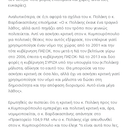
ευκαιρίες).
Αναλυτικότερα, σε ό,τι αφορά τα σχόλια του κ. Πολάκη ο κ.
Βαρδακαστάνης επισήμανε: «Ο κ. Πολάκης έκανε ένα τραγικό
λάθος, αλλά αυτό πηγάζει από τον τρόπο που γενικώς
πολιτεύεται. Αντί να ασκήσει κριτική στον κ. Κυμπουρόπουλο
για πολιτικές θέσεις που αυτός εξέφρασε, τον επέκρινε γιατί
χρησιμοποίησε έναν νόμο της χώρας από το 2001 και την
τότε κυβέρνηση ΠΑΣΟΚ, που μετά η ΝΔ τον βελτίωσε γύρω
στο 2006, έπειτα η κυβέρνηση ΠΑΣΟΚ- ΝΔ το 2013 και δύο
φορές η κυβέρνηση ΣΥΡΙΖΑ υπό την υπουργία του (κ.Πολάκη)
μάλιστα, αδίκησε το εαυτό του. Θα μπορούσε να του
ασκήσει κριτική σε όσα λέει, αλλά όχι να ασκήσει κριτική γιατί
χρησιμοποίησε τον νόμο και μάλιστα να δώσει στη
δημοσιότητα και την απόφαση διορισμού. Αυτό είναι μέγα
λάθος».
Ερωτηθείς αν πιστεύει ότι η κριτική του κ. Πολάκη προς τον
κ.Κυμπουρόπουλο εμπεριέχει και πολιτική κριτική και, άρα,
νομιμοποιείται, ο κ. Βαρδακαστάνης απάντησε στο
«Πρακτορείο 104,9 FM: «Αν ο κ. Πολάκης είχε απευθυνθεί
στον κ. Κυμπουρόπουλο και του έλεγε "τι είναι αυτά που λες,