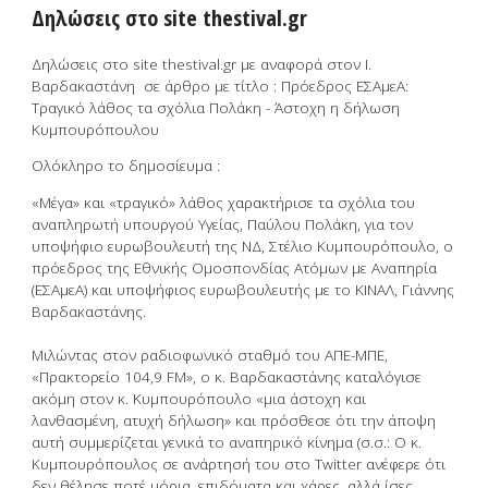
Δηλώσεις στο site thestival.gr
Δηλώσεις στο site thestival.gr με αναφορά στον Ι.
Βαρδακαστάνη σε άρθρο με τίτλο : Πρόεδρος ΕΣΑμεΑ:
Τραγικό λάθος τα σχόλια Πολάκη - Άστοχη η δήλωση
Κυμπουρόπουλου
Ολόκληρο το δημοσίευμα :
«Μέγα» και «τραγικό» λάθος χαρακτήρισε τα σχόλια του
αναπληρωτή υπουργού Υγείας, Παύλου Πολάκη, για τον
υποψήφιο ευρωβουλευτή της ΝΔ, Στέλιο Κυμπουρόπουλο, ο
πρόεδρος της Εθνικής Ομοσπονδίας Ατόμων με Αναπηρία
(ΕΣΑμεΑ) και υποψήφιος ευρωβουλευτής με το ΚΙΝΑΛ, Γιάννης
Βαρδακαστάνης.
Μιλώντας στον ραδιοφωνικό σταθμό του ΑΠΕ-ΜΠΕ,
«Πρακτορείο 104,9 FM», ο κ. Βαρδακαστάνης καταλόγισε
ακόμη στον κ. Κυμπουρόπουλο «μια άστοχη και
λανθασμένη, ατυχή δήλωση» και πρόσθεσε ότι την άποψη
αυτή συμμερίζεται γενικά το αναπηρικό κίνημα (σ.σ.: Ο κ.
Κυμπουρόπουλος σε ανάρτησή του στο Twitter ανέφερε ότι
δεν θέλησε ποτέ μόρια, επιδόματα και χάρες, αλλά ίσες