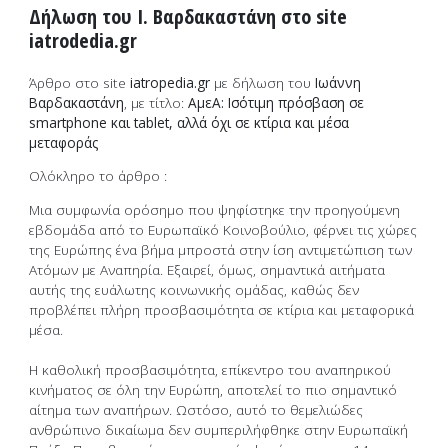
Δήλωση του Ι. Βαρδακαστάνη στο site
iatrodedia.gr
Άρθρο στο site
iatropedia.gr
με δήλωση του
Ιωάννη
Βαρδακαστάνη
, με τίτλο:
ΑμεΑ: Ισότιμη πρόσβαση σε
smartphone και tablet, αλλά όχι σε κτίρια και μέσα
μεταφοράς
Ολόκληρο το άρθρο :
Μια συμφωνία ορόσημο που ψηφίστηκε την προηγούμενη
εβδομάδα από το Ευρωπαϊκό Κοινοβούλιο, φέρνει τις χώρες
της Ευρώπης ένα βήμα μπροστά στην ίση αντιμετώπιση των
Ατόμων με Αναπηρία. Εξαιρεί, όμως, σημαντικά αιτήματα
αυτής της ευάλωτης κοινωνικής ομάδας, καθώς δεν
προβλέπει πλήρη προσβασιμότητα σε κτίρια και μεταφορικά
μέσα.
Η καθολική προσβασιμότητα, επίκεντρο του αναπηρικού
κινήματος σε όλη την Ευρώπη, αποτελεί το πιο σημαντικό
αίτημα των αναπήρων. Ωστόσο, αυτό το θεμελιώδες
ανθρώπινο δικαίωμα δεν συμπεριλήφθηκε στην Ευρωπαϊκή