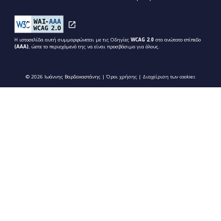
Η ιστοσελίδα αυτή συμμορφώνεται με τις Οδηγίες
WCAG 2.0
στο ανώτατο επίπεδο
(ΑΑΑ)
, ώστε το περιεχόμενό της να είναι προσβάσιμο για όλους.
© 2026 Ιωάννης Βαρδακαστάνης |
Όροι χρήσης
|
Διαχείριση των cookies