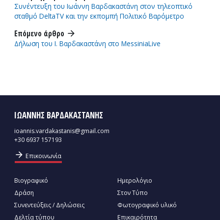
Συνέντευξη του Ιωάννη Βαρδακαστάνη στον τηλεοπτικό
σταθμό DeltaTV και την εκπομπή Πολιτικό Βαρόμετρο
Επόμενο άρθρο
arrow_forward
Δήλωση του Ι. Βαρδακαστάνη στο MessiniaLive
ΙΩΑΝΝΗΣ ΒΑΡΔΑΚΑΣΤΑΝΗΣ
ioannis.vardakastanis@gmail.com
+30 6937 157193
arrow_forward
Επικοινωνία
Βιογραφικό
Ημερολόγιο
Δράση
Στον Τύπο
Συνεντεύξεις / Δηλώσεις
Φωτογραφικό υλικό
Δελτία τύπου
Επικαιρότητα