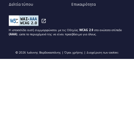
Δελτία τύπου
Επικαιρότητα
Η ιστοσελίδα αυτή συμμορφώνεται με τις Οδηγίες
WCAG 2.0
στο ανώτατο επίπεδο
(ΑΑΑ)
, ώστε το περιεχόμενό της να είναι προσβάσιμο για όλους.
© 2026 Ιωάννης Βαρδακαστάνης |
Όροι χρήσης
|
Διαχείριση των cookies