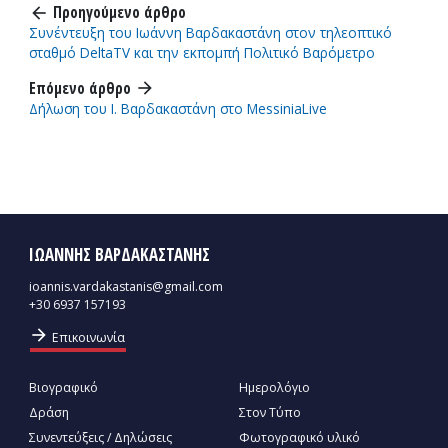
Προηγούμενο άρθρο
arrow_back
Συνέντευξη του Ιωάννη Βαρδακαστάνη στον τηλεοπτικό
σταθμό DeltaTV και την εκπομπή Πολιτικό Βαρόμετρο
Επόμενο άρθρο
arrow_forward
Δήλωση του Ι. Βαρδακαστάνη στο MessiniaLive
ΙΩΑΝΝΗΣ ΒΑΡΔΑΚΑΣΤΑΝΗΣ
ioannis.vardakastanis@gmail.com
+30 6937 157193
arrow_forward
Επικοινωνία
Βιογραφικό
Ημερολόγιο
Δράση
Στον Τύπο
Συνεντεύξεις / Δηλώσεις
Φωτογραφικό υλικό