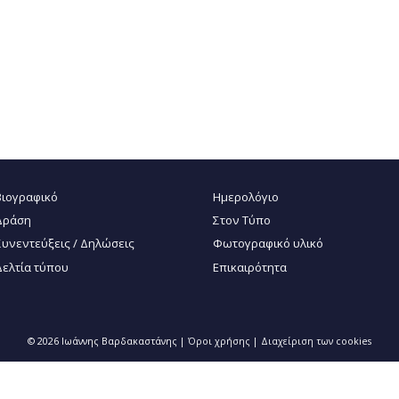
Βιογραφικό
Ημερολόγιο
Δράση
Στον Τύπο
Συνεντεύξεις / Δηλώσεις
Φωτογραφικό υλικό
Δελτία τύπου
Επικαιρότητα
© 2026 Ιωάννης Βαρδακαστάνης |
Όροι χρήσης
|
Διαχείριση των cookies