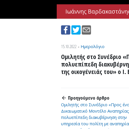
Ιωάννης Βαρδακαστάνης
Παράκαμψη προς το περιεχόμενο
Ιωάννης Βαρδακαστάνη
15.10.2022
-
Ημερολόγιο
Ομιλητής στο Συνέδριο «
πολυεπίπεδη διακυβέρνησ
της οικογένειάς του» ο Ι
Προηγούμενο άρθρο
arrow_back
Ομιλητής στο Συνέδριο «Προς έν
Δικαιωματικό Μοντέλο Αναπηρίας
πολυεπίπεδη διακυβέρνηση στην
υπηρεσία του πολίτη με αναπηρία