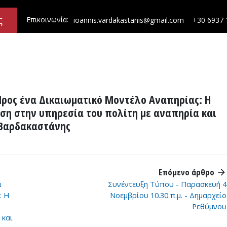
ς
Επικοινωνία:
ioannis.vardakastanis@gmail.com
+30 6937 
Προς ένα Δικαιωματικό Μοντέλο Αναπηρίας: Η
η στην υπηρεσία του πολίτη με αναπηρία και
. Βαρδακαστάνης
Επόμενο άρθρο
arrow_forward
α
Συνέντευξη Τύπου - Παρασκευή 4
: Η
Νοεμβρίου 10.30 π.μ. - Δημαρχείο
Ρεθύμνου
 και