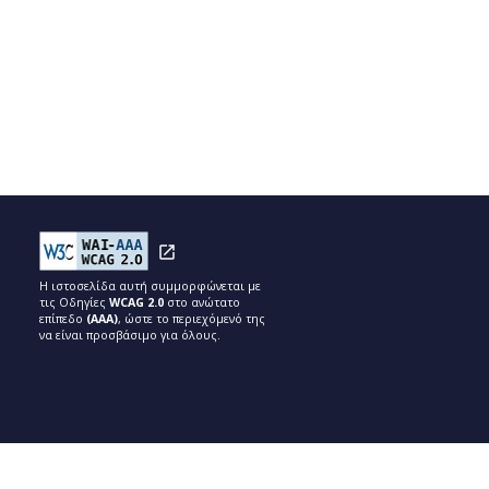
Η ιστοσελίδα αυτή συμμορφώνεται με
τις Οδηγίες
WCAG 2.0
στο ανώτατο
επίπεδο
(ΑΑΑ)
, ώστε το περιεχόμενό της
να είναι προσβάσιμο για όλους.