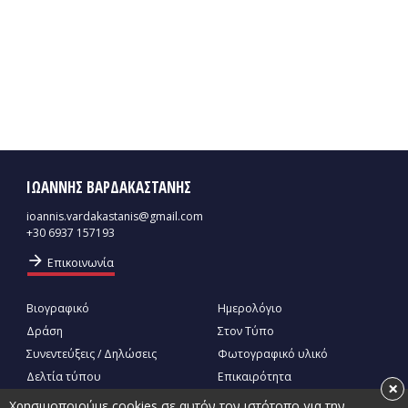
ΙΩΑΝΝΗΣ ΒΑΡΔΑΚΑΣΤΑΝΗΣ
ioannis.vardakastanis@gmail.com
+30 6937 157193
arrow_forward
Επικοινωνία
Βιογραφικό
Ημερολόγιο
Δράση
Στον Τύπο
Συνεντεύξεις / Δηλώσεις
Φωτογραφικό υλικό
Δελτία τύπου
Επικαιρότητα
×
Χρησιμοποιούμε cookies σε αυτόν τον ιστότοπο για την