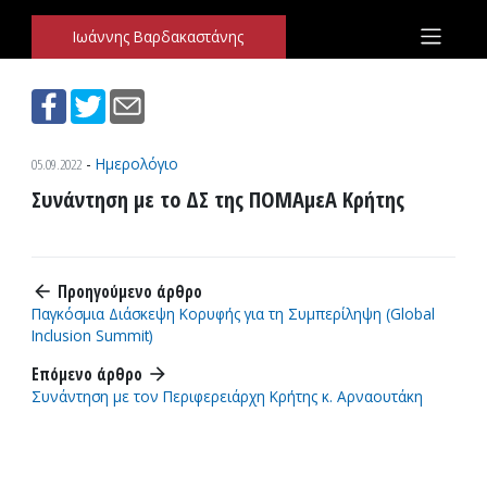
Ιωάννης Βαρδακαστάνης
Παράκαμψη προς το περιεχόμενο
Ιωάννης Βαρδακαστάνης
05.09.2022
-
Ημερολόγιο
Συνάντηση με το ΔΣ της ΠΟΜΑμεΑ Κρήτης
Προηγούμενο άρθρο
arrow_back
Παγκόσμια Διάσκεψη Κορυφής για τη Συμπερίληψη (Global
Inclusion Summit)
Επόμενο άρθρο
arrow_forward
Συνάντηση με τον Περιφερειάρχη Κρήτης κ. Αρναουτάκη