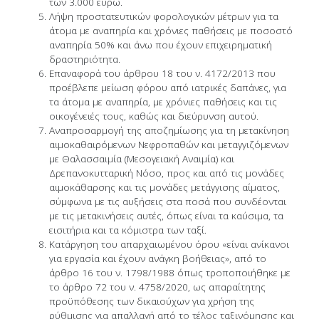
των 3.000 ευρώ.
Λήψη προστατευτικών φορολογικών μέτρων για τα
άτομα με αναπηρία και χρόνιες παθήσεις με ποσοστό
αναπηρία 50% και άνω που έχουν επιχειρηματική
δραστηριότητα.
Επαναφορά του άρθρου 18 του ν. 4172/2013 που
προέβλεπε μείωση φόρου από ιατρικές δαπάνες, για
τα άτομα με αναπηρία, με χρόνιες παθήσεις και τις
οικογένειές τους, καθώς και διεύρυνση αυτού.
Αναπροσαρμογή της αποζημίωσης για τη μετακίνηση
αιμοκαθαιρόμενων Νεφροπαθών και μεταγγιζόμενων
με Θαλασσαιμία (Μεσογειακή Αναιμία) και
Δρεπανοκυτταρική Νόσο, προς και από τις μονάδες
αιμοκάθαρσης και τις μονάδες μετάγγισης αίματος,
σύμφωνα με τις αυξήσεις στα ποσά που συνδέονται
με τις μετακινήσεις αυτές, όπως είναι τα καύσιμα, τα
εισιτήρια και τα κόμιστρα των ταξί.
Κατάργηση του απαρχαιωμένου όρου «είναι ανίκανοι
για εργασία και έχουν ανάγκη βοήθειας», από το
άρθρο 16 του ν. 1798/1988 όπως τροποποιήθηκε με
το άρθρο 72 του ν. 4758/2020, ως απαραίτητης
προϋπόθεσης των δικαιούχων για χρήση της
ρύθμισης για απαλλαγή από το τέλος ταξινόμησης και