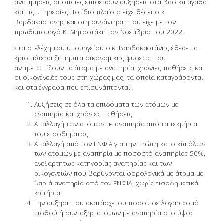
ανατιμήσεις οι οποίες επιφέρουν αυξήσεις στα βασικά αγαθά
και τις υπηρεσίες. Το ίδιο πλαίσιο είχε θέσει ο κ.
Βαρδακαστάνης και στη συνάντηση που είχε με τον
πρωθυπουργό Κ. Μητσοτάκη τον Νοέμβριο του 2022.
Στα στελέχη του υπουργείου ο κ. Βαρδακαστάνης έθεσε τα
κρισιμότερα ζητήματα οικονομικής φύσεως που
αντιμετωπίζουν τα άτομα με αναπηρία, χρόνιες παθήσεις και
οι οικογένειές τους στη χώρας μας, τα οποία καταγράφονται
και στα έγγραφα που επισυνάπτονται:
Αυξήσεις σε όλα τα επιδόματα των ατόμων με
αναπηρία και χρόνιες παθήσεις.
Απαλλαγή των ατόμων με αναπηρία από τα τεκμήρια
του εισοδήματος.
Απαλλαγή από τον ΕΝΦΙΑ για την πρώτη κατοικία όλων
των ατόμων με αναπηρία με ποσοστό αναπηρίας 50%,
ανεξαρτήτως κατηγορίας αναπηρίας και των
οικογενειών που βαρύνονται φορολογικά με άτομα με
βαριά αναπηρία από τον ΕΝΦΙΑ, χωρίς εισοδηματικά
κριτήρια.
Την αύξηση του ακατάσχετου ποσού σε λογαριασμό
μισθού ή σύνταξης ατόμων με αναπηρία στο ύψος