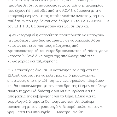
προβλεφθεί ότι οι αποφάσεις γνωστοποίησης αναπηρίας
που έχουν ήδη εκδοθεί από την Α.Σ.Υ.Ε. σύμφωνα με την
καταργούμενη ΚΥΑ, με τις οποίες γινόταν αντιστοίχιση των
παθήσεων που ορίζονται στο άρθρο 16 του ν. 1798/1988 με
τον Ε.Π.Π.Π.Α., θα συνεχίσουν να είναι σε ισχύ και
β) να καταργηθεί η απαραίτητη προϋπόθεση να υπάρχουν
περισσότερες των δύο εισαγωγών σε νοσοκομείο λόγω
κρίσεων κατ’ έτος, για τους πάσχοντες από
Δρεπανοκυτταρική και Μικροδρεπανοκυτταρική Νόσο, για να
καταστούν ξανά δικαιούχοι της απαλλαγής από τέλη
κυκλοφορίας και ταξινόμησης.
Ο κ. Σταϊκούρας άκουσε με κατανόηση τα αιτήματα της
ΕΣΑμεΑ, δεσμεύτηκε να μελετήσει τις δημοσιονομικές
επιπτώσεις από την αύξηση των αναπηρικών επιδομάτων
και θα επικοινωνήσει με τον πρόεδρο της ΕΣΑμεΑ σε εύλογο
σύντομο χρονικό διάστημα για να ενημερώσει για τις
αποφάσεις της κυβέρνησης για το θέμα. Ειδικά για τα
φορολογικά ζητήματα θα πραγματοποιηθεί ιδιαίτερη
συνάντηση με τον υφυπουργό Α. Βεσυρόπουλο και τον γ.
γραμματέα του υπουργείου Ε. Μαστρομανώλη.