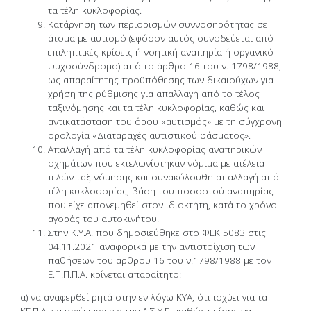
τα τέλη κυκλοφορίας.
Κατάργηση των περιορισμών συννοσηρότητας σε
άτομα με αυτισμό (εφόσον αυτός συνοδεύεται από
επιληπτικές κρίσεις ή νοητική αναπηρία ή οργανικό
ψυχοσύνδρομο) από το άρθρο 16 του ν. 1798/1988,
ως απαραίτητης προϋπόθεσης των δικαιούχων για
χρήση της ρύθμισης για απαλλαγή από το τέλος
ταξινόμησης και τα τέλη κυκλοφορίας, καθώς και
αντικατάσταση του όρου «αυτισμός» με τη σύγχρονη
ορολογία «Διαταραχές αυτιστικού φάσματος».
Απαλλαγή από τα τέλη κυκλοφορίας αναπηρικών
οχημάτων που εκτελωνίστηκαν νόμιμα με ατέλεια
τελών ταξινόμησης και συνακόλουθη απαλλαγή από
τέλη κυκλοφορίας, βάση του ποσοστού αναπηρίας
που είχε απονεμηθεί στον ιδιοκτήτη, κατά το χρόνο
αγοράς του αυτοκινήτου.
Στην Κ.Υ.Α. που δημοσιεύθηκε στο ΦΕΚ 5083 στις
04.11.2021 αναφορικά με την αντιστοίχιση των
παθήσεων του άρθρου 16 του ν.1798/1988 με τον
Ε.Π.Π.Π.Α. κρίνεται απαραίτητο:
α) να αναφερθεί ρητά στην εν λόγω ΚΥΑ, ότι ισχύει για τα
ΚΕ.Π.Α. να ισχύει και για την Α.Σ.Υ.Ε., καθώς επίσης να