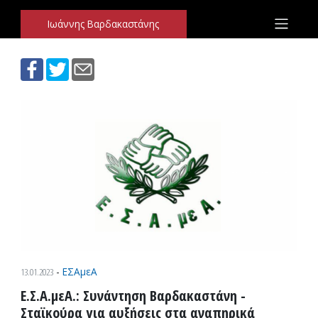
Ιωάννης Βαρδακαστάνης
Παράκαμψη προς το περιεχόμενο
Ιωάννης Βαρδακαστάνης
13.01.2023
-
ΕΣΑμεΑ
Ε.Σ.Α.μεΑ.: Συνάντηση Βαρδακαστάνη -
Σταϊκούρα για αυξήσεις στα αναπηρικά