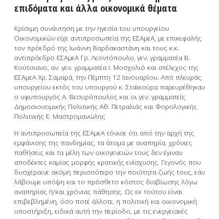
επιδόματα και άλλα οικονομικά θέματα
Κρίσιμη συνάντηση με την ηγεσία του υπουργείου
Οικονομικών είχε αντιπροσωπεία της ΕΣΑμεΑ, με επικεφαλής
τον πρόεδρό της Ιωάννη Βαρδακαστάνη και τους κ.κ.
αντιπρόεδρο ΕΣΑμεΑ Γρ. Λεοντόπουλο, γεν. γραμματέα Β.
Κούτσιανο, αν. γεν. γραμματέα Ι. Μοσχολιό και στέλεχος της
ΕΣΑμεΑ Χρ. Σαμαρά, την Πέμπτη 12 Ιανουαρίου. Από πλευράς
υπουργείου εκτός του υπουργού κ. Σταϊκούρα παρευρέθηκαν
ο υφυπουργός Α. Βεσυρόπουλος και οι γεν. γραμματείς
Δημοσιονομικής Πολιτικής Αθ. Πετραλιάς και Φορολογικής
Πολιτικής Ε. Μαστρομανώλης
Η αντιπροσωπεία της ΕΣΑμεΑ τόνισε ότι από την αρχή της
εμφάνισης της πανδημίας, τα άτομα με αναπηρία, χρόνιες
παθήσεις και τα μέλη των οικογενειών τους δεν έγιναν
αποδέκτες καμίας μορφής κρατικής ενίσχυσης. Γεγονός που
δυσχέραινε ακόμη περισσότερο την ποιότητα ζωής τους, εάν
λάβουμε υπόψη και το πρόσθετο κόστος διαβίωσης λόγω
αναπηρίας ή/και χρόνιας πάθησης. Ως εκ τούτου είναι
επιβεβλημένη, όσο ποτέ άλλοτε, η πολιτική και οικονομική
υποστήριξη, ειδικά αυτή την περίοδο, με τις ενεργειακές