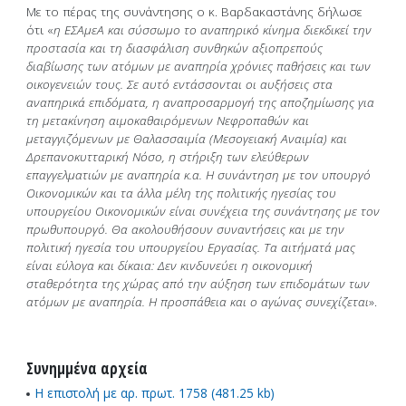
Με το πέρας της συνάντησης ο κ. Βαρδακαστάνης δήλωσε
ότι «
η ΕΣΑμεΑ και σύσσωμο το αναπηρικό κίνημα διεκδικεί την
προστασία και τη διασφάλιση συνθηκών αξιοπρεπούς
διαβίωσης των ατόμων με αναπηρία χρόνιες παθήσεις και των
οικογενειών τους. Σε αυτό εντάσσονται οι αυξήσεις στα
αναπηρικά επιδόματα, η αναπροσαρμογή της αποζημίωσης για
τη μετακίνηση αιμοκαθαιρόμενων Νεφροπαθών και
μεταγγιζόμενων με Θαλασσαιμία (Μεσογειακή Αναιμία) και
Δρεπανοκυτταρική Νόσο, η στήριξη των ελεύθερων
επαγγελματιών με αναπηρία κ.α. Η συνάντηση με τον υπουργό
Οικονομικών και τα άλλα μέλη της πολιτικής ηγεσίας του
υπουργείου Οικονομικών είναι συνέχεια της συνάντησης με τον
πρωθυπουργό. Θα ακολουθήσουν συναντήσεις και με την
πολιτική ηγεσία του υπουργείου Εργασίας. Τα αιτήματά μας
είναι εύλογα και δίκαια: Δεν κινδυνεύει η οικονομική
σταθερότητα της χώρας από την αύξηση των επιδομάτων των
ατόμων με αναπηρία. Η προσπάθεια και ο αγώνας συνεχίζεται
».
Συνημμένα αρχεία
Η επιστολή με αρ. πρωτ. 1758 (481.25 kb)